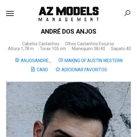
ANDRÉ DOS ANJOS
Cabelos Castanhos
Olhos Castanhos Escuros
Altura 1,78 m
Torax 105 cm
Manequim 38/40
Sapato 40
ANJOSANDRE_
MAKING OF AUSTIN WESTERN
CARD
ADICIONAR FAVORITOS