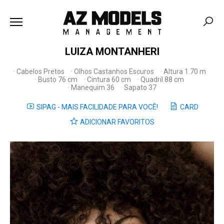
LUIZA MONTANHERI
Cabelos Pretos
Olhos Castanhos Escuros
Altura 1.70 m
Busto 76 cm
Cintura 60 cm
Quadril 88 cm
Manequim 36
Sapato 37
SIPAG - MAIS FACILIDADE PARA VOCÊ!
CARD
ADICIONAR FAVORITOS